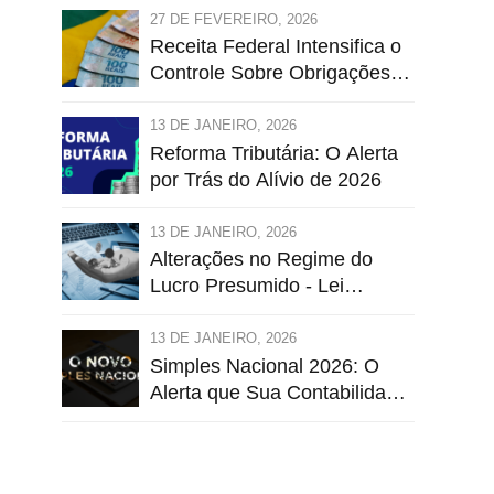
Sobre Lucros Deliberados,
27 DE FEVEREIRO, 2026
Tributação e Prazo de
Receita Federal Intensifica o
Entrega
Controle Sobre Obrigações
Acessórias
13 DE JANEIRO, 2026
Reforma Tributária: O Alerta
por Trás do Alívio de 2026
13 DE JANEIRO, 2026
Alterações no Regime do
Lucro Presumido - Lei
Complementar Nº 224/2025
13 DE JANEIRO, 2026
Simples Nacional 2026: O
Alerta que Sua Contabilidade
Ignora